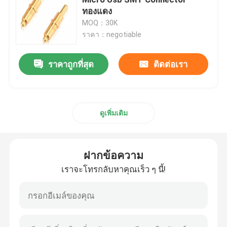
ทองแดง
MOQ：30K
มุมขวา POGO Pin
ราคา：negotiable
Pogo Pin ปลายคู่
ราคาถูกที่สุด
ติดต่อเรา
Oil Damper
ดูเพิ่มเติม
โปโก้พินที่มีเส้นเส้น
ฝากข้อความ
SMT POGO Pin
เราจะโทรกลับหาคุณเร็ว ๆ นี้!
ปิ้น POGO แม็กเนติก
ขั้วต่อ Pogo Pin