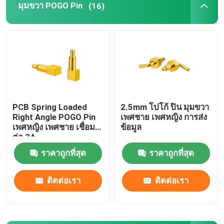
มุมขวา POGO Pin
(16)
ทัวร์โรงงาน
ควบคุมคุณภาพ
ติดต่อเรา
PCB Spring Loaded
2.5mm โปโก้ ปิน มุมขวา
Right Angle POGO Pin
เพศชาย เพศหญิง การส่ง
ข่าว
เพศหญิง เพศชาย เชื่อม
ข้อมูล
ต่อ 3A
ราคาถูกที่สุด
ราคาถูกที่สุด
ทุกกรณี
ติดต่อเรา
ติดต่อเรา
สตาร์ทสปริง POGO
โซนโปโก้ pin