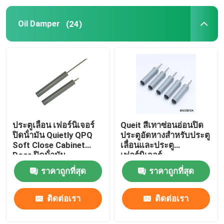
Oil Damper
(24)
ชิ้นส่วนแม่นยํา cnc
เครื่องผลิตหม้อฉีด
ชิ้นส่วนแม่พิมพ์ฉีด
พัดลมเตาที่ใช้พลังงานความร้อน
ประตูเลื่อน เฟอร์นิเจอร์
Queit สีเทาซ่อนอ่อนปิด
ปิดน้ํามัน Quietly QPQ
ประตูอัดหางสําหรับประตู
Soft Close Cabinet
เลื่อนและประตู
ชุดเครื่องสกรูเวอร์ไฟฟ้า
Door ปิดน้ํามัน
เฟอร์นิเจอร์
ราคาถูกที่สุด
ราคาถูกที่สุด
ติดต่อเรา
ติดต่อเรา